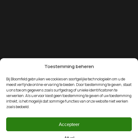
Toestemming beheren
Bij Bloomfeld gebruiken we cookies en soortgelijke technologieën om u de
meest verfijnde online-ervaring te bieden. Door toestemming te geven, staat
u ons toe om gegevens zoals surfgedrag of unieke identificatoren te
verwerken. Als u ervoor kiest geen toestemming te geven of uw toestemming
intrekt, is het mogelijk dat sommige functies van onze website niet werken
zoals bedoeld.
Accepteer