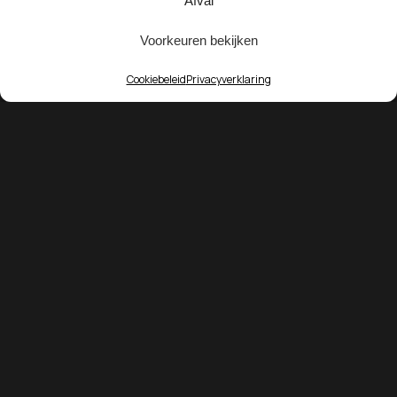
Afval
Voorkeuren bekijken
Cookiebeleid
Privacyverklaring
BLOOMFELD
Exclusieve bruidscouture
ONTDEK
Collectie
Over Bloomfeld