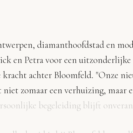
twerpen,
diamanthoofdstad
en
mod
ick
en
Petra
voor
een
uitzonderlijke
e
kracht
achter
Bloomfeld.
"Onze
ni
t
niet
zomaar
een
verhuizing,
maar
e
rsoonlijke
begeleiding
blijft
onveran