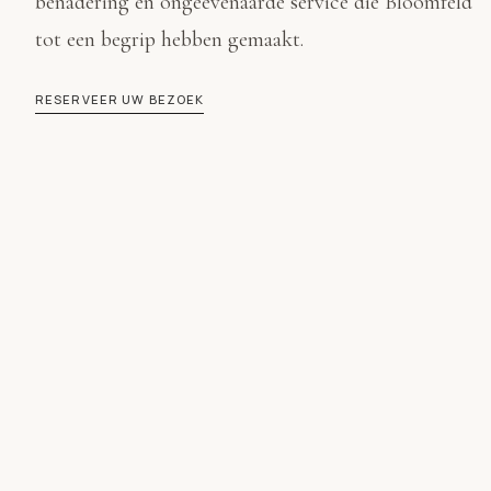
benadering en ongeëvenaarde service die Bloomfeld
tot een begrip hebben gemaakt.
RESERVEER UW BEZOEK