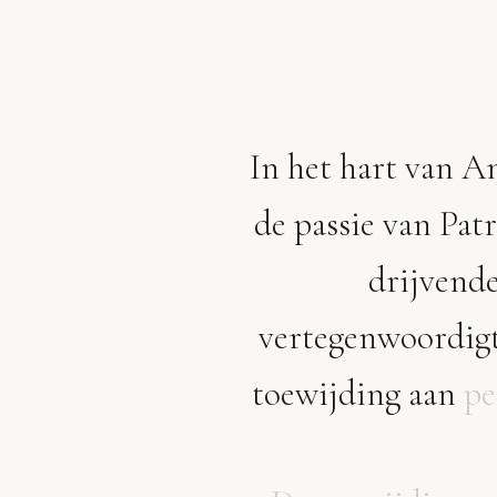
In
het
hart
van
An
de
passie
van
Patr
drijvend
vertegenwoordig
toewijding
aan
pe