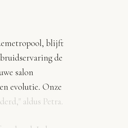
emetropool,
blijft
bruidservaring
de
euwe
salon
en
evolutie.
Onze
derd,"
aldus
Petra.