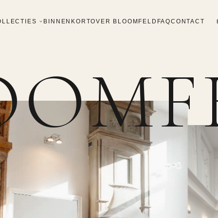
OLLECTIES
BINNENKORT
OVER BLOOMFELD
FAQ
CONTACT
OOMF