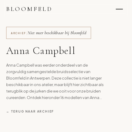
BLOOMFELD
/
Niet meer beschikbaar bij Bloomfeld
ARCHIEF
Anna Campbell
Anna Campbell was eerder onderdeel van de
zorgvuldig samengestelde bruidsselectie van
Bloomfeld in Antwerpen. Deze collectie is niet langer
beschikbaar in ons atelier, maar blijft hier zichtbaar als
terugblik op de jurken die we ooit voor onze bruiden
cureerden. Ontdek hieronder 16 modellen van Anna
Campbell die ooit deel uitmaakten van onze collectie.
← TERUG NAAR ARCHIEF