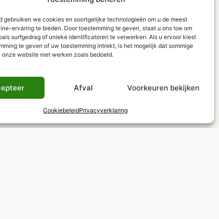
ld gebruiken we cookies en soortgelijke technologieën om u de meest
line-ervaring te bieden. Door toestemming te geven, staat u ons toe om
ls surfgedrag of unieke identificatoren te verwerken. Als u ervoor kiest
mming te geven of uw toestemming intrekt, is het mogelijk dat sommige
n onze website niet werken zoals bedoeld.
epteer
Afval
Voorkeuren bekijken
Cookiebeleid
Privacyverklaring
Belastingvrij winkelen
BTW-teruggave mogelijk voor niet-EU-