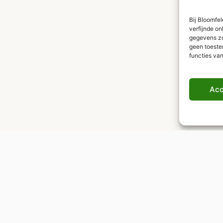
Bij Bloomfe
verfijnde on
gegevens zoa
geen toeste
functies va
Acc
Wereldwijde levering
Verzekerde verzending naar elke