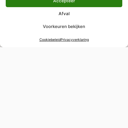
Accepteer
Afval
Voorkeuren bekijken
Cookiebeleid
Privacyverklaring
48 uur verstelservice
Spoedverstellingen voor tijdgevoelige
gelegenheden
Wereldwijde levering
Verzekerde verzending naar elke bestemming