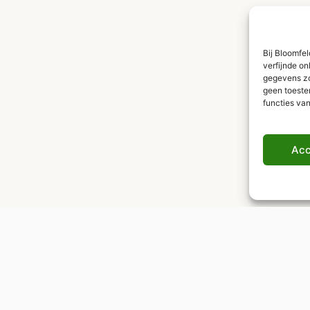
Bij Bloomfe
verfijnde on
gegevens zoa
geen toeste
functies va
Acc