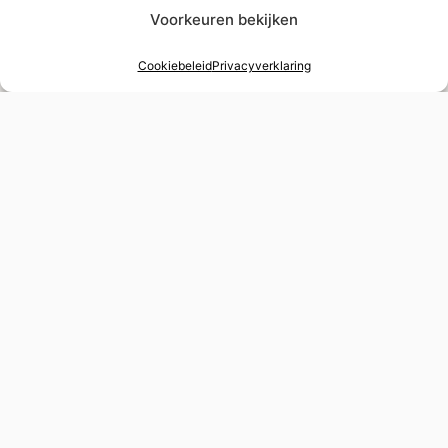
Voorkeuren bekijken
Cookiebeleid
Privacyverklaring
48 uur verstelservice
Spoedverstellingen voor tijdgevoelige
gelegenheden
Wereldwijde levering
Verzekerde verzending naar elke bestemming
Belastingvrij winkelen
BTW-teruggave mogelijk voor niet-EU-inwoners