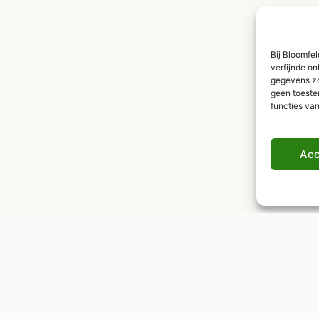
Bij Bloomfe
verfijnde on
gegevens zoa
geen toeste
functies va
Acc