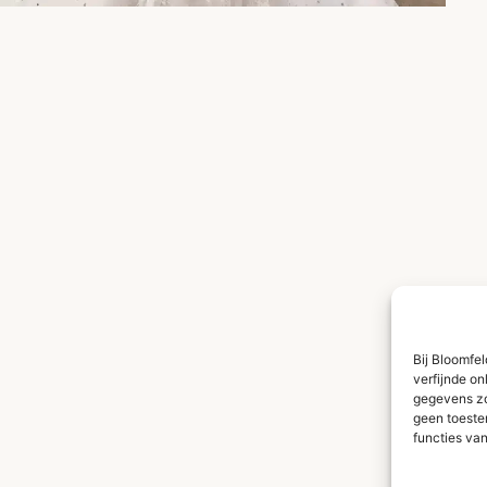
Bij Bloomfe
verfijnde on
gegevens zoa
geen toeste
functies va