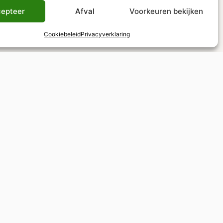
epteer
Afval
Voorkeuren bekijken
Cookiebeleid
Privacyverklaring
Belastingvrij winkelen
BTW-teruggave mogelijk voor niet-EU-
inwoners
BEZOEK ONS