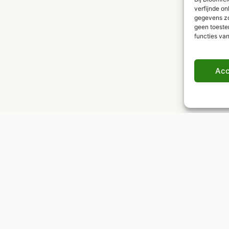
verfijnde on
gegevens zoa
geen toeste
functies va
Acc
Wereldwijde levering
Verzekerde verzending naar elke
bestemming