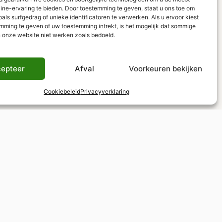
line-ervaring te bieden. Door toestemming te geven, staat u ons toe om
ls surfgedrag of unieke identificatoren te verwerken. Als u ervoor kiest
mming te geven of uw toestemming intrekt, is het mogelijk dat sommige
n onze website niet werken zoals bedoeld.
epteer
Afval
Voorkeuren bekijken
Cookiebeleid
Privacyverklaring
Belastingvrij winkelen
BTW-teruggave mogelijk voor niet-EU-
inwoners