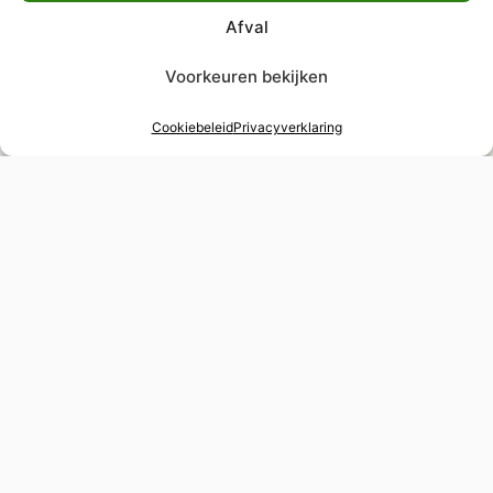
Afval
Voorkeuren bekijken
Cookiebeleid
Privacyverklaring
48 uur verstelservice
Spoedverstellingen voor tijdgevoelige
gelegenheden
Wereldwijde levering
Verzekerde verzending naar elke bestemming