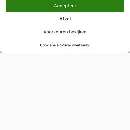
Accepteer
Afval
Voorkeuren bekijken
Cookiebeleid
Privacyverklaring
48 uur verstelservice
Spoedverstellingen voor tijdgevoelige
gelegenheden
Wereldwijde levering
Verzekerde verzending naar elke bestemming