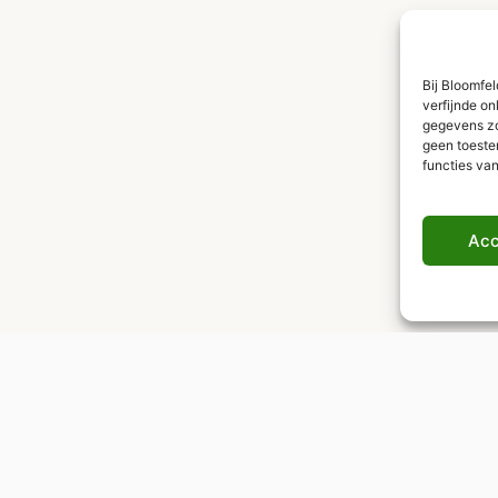
Bij Bloomfe
verfijnde on
gegevens zoa
geen toeste
functies va
Acc