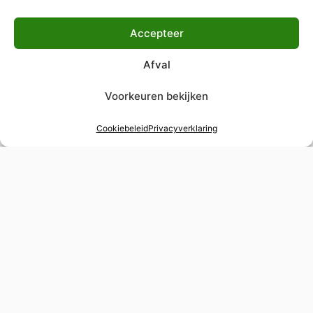
Accepteer
Afval
Voorkeuren bekijken
Cookiebeleid
Privacyverklaring
48 uur verstelservice
Spoedverstellingen voor tijdgevoelige
gelegenheden
Wereldwijde levering