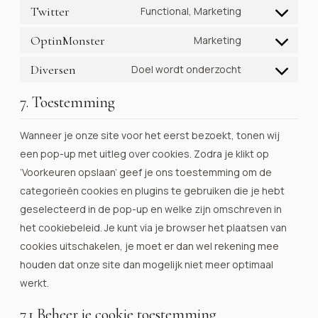
to
google-
Twitter
Functional, Marketing
Consent
service
fonts
to
youtube
OptinMonster
Marketing
Consent
service
to
twitter
Diversen
Doel wordt onderzocht
Consent
service
to
optinmonster
7. Toestemming
service
diversen
Wanneer je onze site voor het eerst bezoekt, tonen wij
een pop-up met uitleg over cookies. Zodra je klikt op
‘Voorkeuren opslaan’ geef je ons toestemming om de
categorieën cookies en plugins te gebruiken die je hebt
geselecteerd in de pop-up en welke zijn omschreven in
het cookiebeleid. Je kunt via je browser het plaatsen van
cookies uitschakelen, je moet er dan wel rekening mee
houden dat onze site dan mogelijk niet meer optimaal
werkt.
7.1 Beheer je cookie toestemming