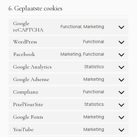
6. Geplaatste cookies
Google
Functional, Marketing
reCAPTCHA
Consent
to
WordPress
Functional
service
Consent
google-
to
Facebook
Marketing, Functional
recaptcha
Consent
service
to
wordpress
Google Analytics
Statistics
Consent
service
to
facebook
Google Adsense
Marketing
Consent
service
to
google-
Complianz
Functional
Consent
service
analytics
to
google-
PixelYourSite
Statistics
Consent
service
adsense
to
complianz
Google Fonts
Marketing
Consent
service
to
pixelyoursite
YouTube
Marketing
Consent
service