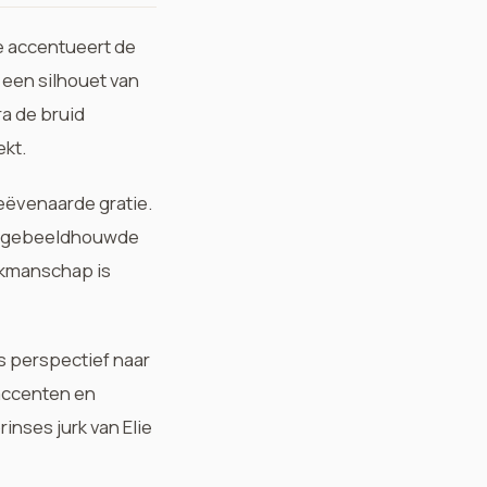
je accentueert de
r een silhouet van
a de bruid
ekt.
eëvenaarde gratie.
en gebeeldhouwde
vakmanschap is
 perspectief naar
laccenten en
rinses jurk van Elie