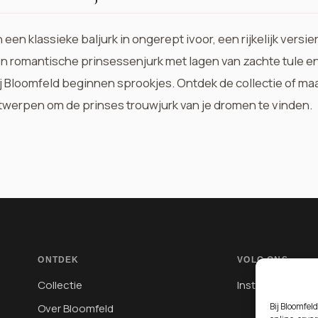
 een klassieke baljurk in ongerept ivoor, een rijkelijk versi
een romantische prinsessenjurk met lagen van zachte tule en
j Bloomfeld beginnen sprookjes.
Ontdek de collectie
of
maa
twerpen om de prinses trouwjurk van je dromen te vinden.
ONTDEK
VOLG ONS
Collectie
Instagram
Bij Bloomfel
Over Bloomfeld