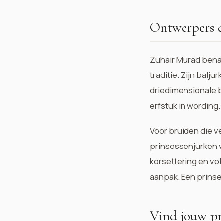
Ontwerpers 
Zuhair Murad
benad
traditie. Zijn balj
driedimensionale b
erfstuk in wording.
Voor bruiden die v
prinsessenjurken v
korsettering en vo
aanpak. Een prinse
Vind jouw pr