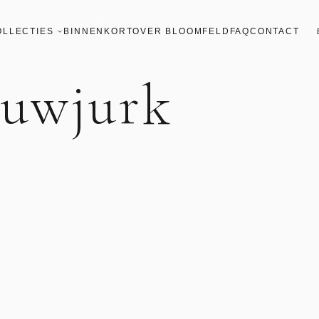
OLLECTIES
BINNENKORT
OVER BLOOMFELD
FAQ
CONTACT
ouwjurk