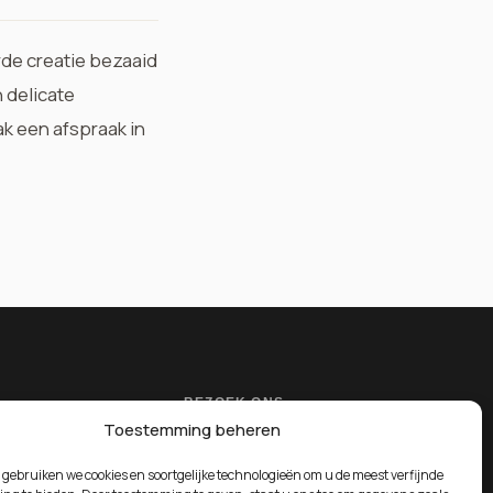
erde creatie bezaaid
 delicate
k een afspraak
in
BEZOEK ONS
Toestemming beheren
Frankrijklei 105
2000 Antwerpen, België
d gebruiken we cookies en soortgelijke technologieën om u de meest verfijnde