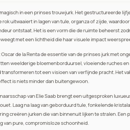
p magisch in een prinses trouwjurk. Het gestructureerde lijf
lle rok uitwaaiert in lagen van tule, organza of zijde, waardoo
eur ontstaat. Het is een vorm die de ruimte beheerst zodr
eweegt met een lichtheid die haar visuele impact weerspre
t
Oscar de la Renta
de essentie van de prinses jurk met ong
vatten weelderige bloemenborduursel, vloeiende ruches 
uid transformeren tot een visioen van verfijnde pracht. Het 
effect is niets minder dan buitengewoon.
enaarsschap van
Elie Saab
brengt een uitgesproken luxueus
ouet. Laag na laag van geborduurd tule, fonkelende krista
ing creëren jurken die van binnenuit lijken te stralen. Een p
ing van pure, compromisloze schoonheid.