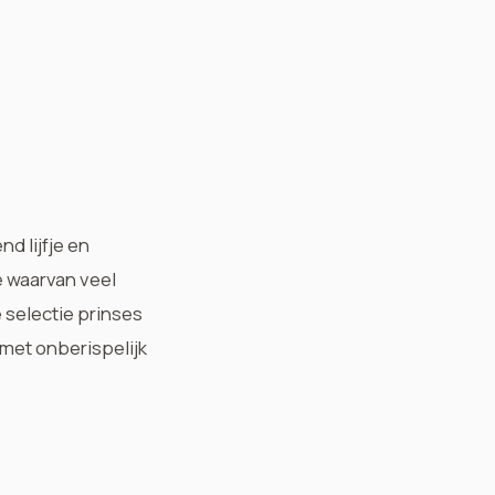
d lijfje en
e waarvan veel
selectie prinses
met onberispelijk