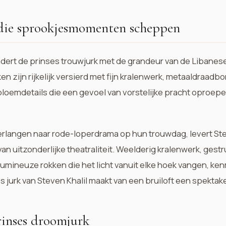
die sprookjesmomenten scheppen
ert de prinses trouwjurk met de grandeur van de Libanes
urken zijn rijkelijk versierd met fijn kralenwerk, metaaldraad
loemdetails die een gevoel van vorstelijke pracht oproepen.
erlangen naar rode-loperdrama op hun trouwdag, levert
Ste
an uitzonderlijke theatraliteit. Weelderig kralenwerk, gest
lumineuze rokken die het licht vanuit elke hoek vangen, ke
s jurk van Steven Khalil maakt van een bruiloft een spektak
inses droomjurk