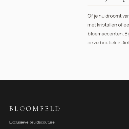
Of je nu droomt van
met kristallen of 
bloemaccenten. Bi
onze boetiek in An
BLOOMFELD
Exclusieve bruidscouture