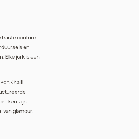
e haute couture
borduursels en
 Elke jurk is een
ven Khalil
ructureerde
nmerken zijn
el van glamour.