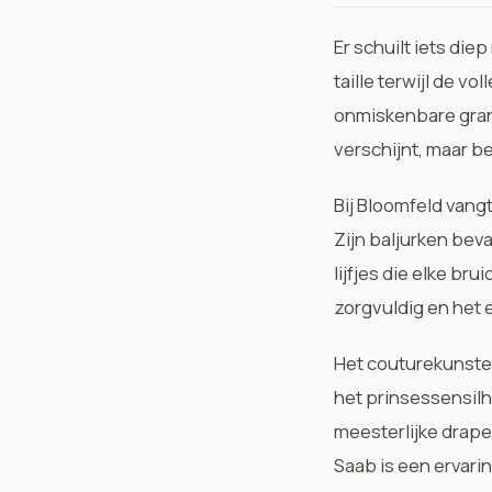
Er schuilt iets die
taille terwijl de vo
onmiskenbare grand
verschijnt, maar b
Bij Bloomfeld vang
Zijn baljurken be
lijfjes die elke br
zorgvuldig en het 
Het couturekunst
het prinsessensilh
meesterlijke draper
Saab is een ervar