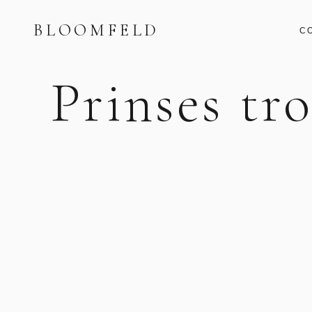
BLOOMFELD
C
Prinses tr